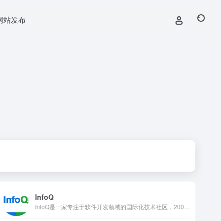
网站发布
InfoQ
InfoQ是一家专注于软件开发领域的国际化技术社区，2006年创立于美国，拥有英文、中文、日文等多语言版本，以推动软件开发领域知识与创新的传播为使命，提供系统的技术文章、访谈、演讲视频、电子书及会议内容。