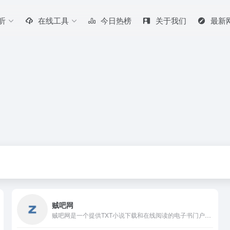
听
在线工具
今日热榜
关于我们
最新
贼吧网
贼吧网是一个提供TXT小说下载和在线阅读的电子书门户网站，覆...