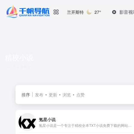
影音视
兰开斯特
27°
精校小说
共 2 篇网址
排序
发布
更新
浏览
点赞
氪星小说
氪星小说是一个专注于精校全本TXT小说免费下载的网站，成立于...