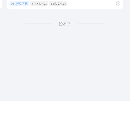
小说下载
# TXT小说
# 精校小说
没有了