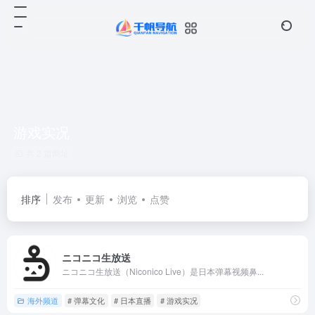
游戏实况
共 2 篇网址
排序
发布
更新
浏览
点赞
ニコニコ生放送
ニコニコ生放送（Niconico Live）是日本弹幕视频鼻...
海外频道
# 弹幕文化
# 日本直播
# 游戏实况