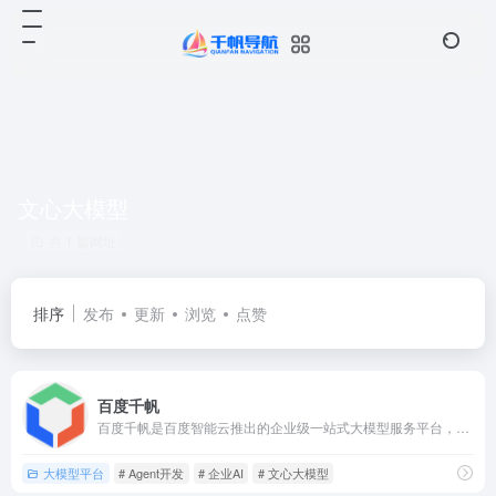
文心大模型
共 1 篇网址
排序
发布
更新
浏览
点赞
百度千帆
百度千帆是百度智能云推出的企业级一站式大模型服务平台，于20...
大模型平台
# Agent开发
# 企业AI
# 文心大模型