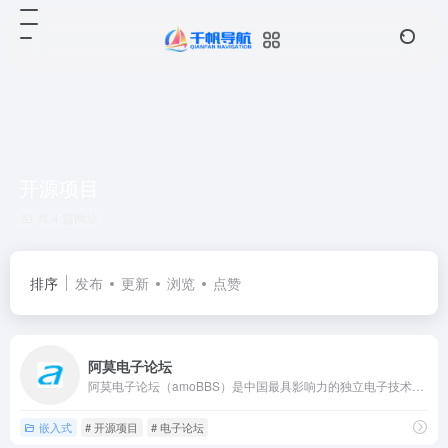
开源项目
共 4 篇网址
排序
发布
更新
浏览
点赞
阿莫电子论坛
阿莫电子论坛（amoBBS）是中国最具影响力的独立电子技术论...
嵌入式
# 开源项目
# 电子论坛