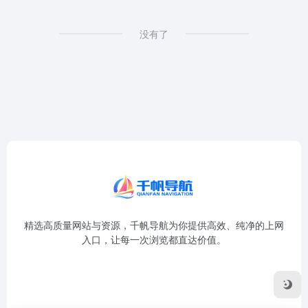
没有了
精选高质量网站与资源，千帆导航为你提供高效、纯净的上网
入口，让每一次浏览都直达价值。