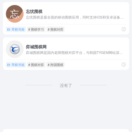
忘忧围棋
忘忧围棋是最全面的移动围棋应用，同时支持iOS和安卓设备以及...
琴棋书画
# 围棋学习
# 围棋对弈
弈城围棋网
弈城围棋网是国内老牌围棋对弈平台，与韩国TYGEM网站深度合...
琴棋书画
# 围棋对弈
# 跨国围棋
没有了