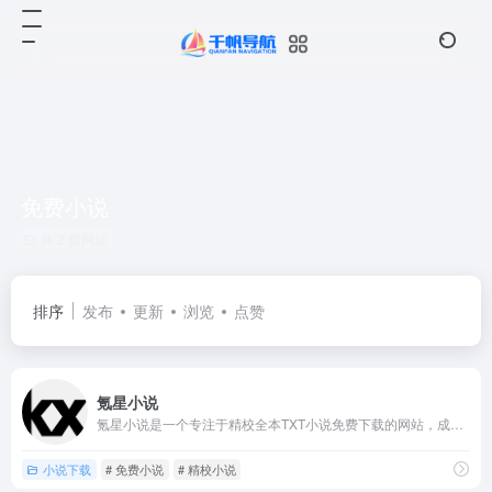
免费小说
共 2 篇网址
排序
发布
更新
浏览
点赞
氪星小说
氪星小说是一个专注于精校全本TXT小说免费下载的网站，成立于...
小说下载
# 免费小说
# 精校小说