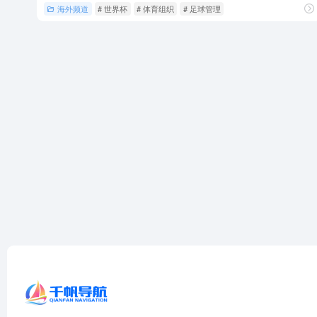
海外频道
# 世界杯
# 体育组织
# 足球管理