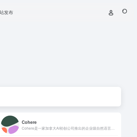
站发布
Cohere
Cohere是一家加拿大AI初创公司推出的企业级自然语言处理...