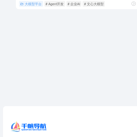
大模型平台
# Agent开发
# 企业AI
# 文心大模型