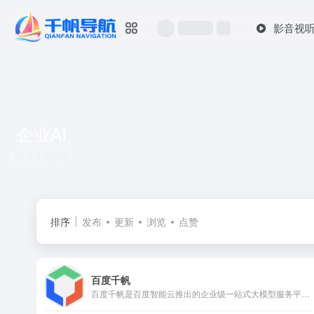
影音视
企业AI
共 3 篇网址
排序
发布
更新
浏览
点赞
百度千帆
百度千帆是百度智能云推出的企业级一站式大模型服务平台，于20...