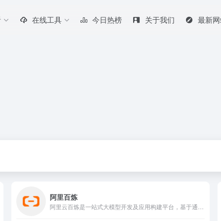
听
在线工具
今日热榜
关于我们
最新网
阿里百炼
阿里云百炼是一站式大模型开发及应用构建平台，基于通义基础大模...