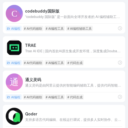
codebuddy国际版
“codebuddy 国际版” 是一款面向全球开发者的 AI 编程辅助工具，通过集成大语言模型与编程领域知识库，为不同水平的开发者提供代码生成、错误修复、语法解释等服务
AI编程
# AI代码辅助
# AI编程工具
# AI编程辅助工具
TRAE
Trae AI IDE | 国内首款AI原生集成开发环境，深度集成Doubao-1.5-pro与DeepSeek模型，支持中文自然语言一键生成完整代码框架，实时预览前端效果并智能修复BUG。首创Builder模式实现需求到代码的自动化开发，兼容Windows/macOS系统，官网下载即用。
AI编程
# AI代码辅助
# AI编程工具
# 代码生成
通义灵码
通义灵码是由阿里云提供的智能编码辅助工具，提供代码智能生成、智能问答、多文件修改、编程智能体等能力，为开发者带来智能化研发体验，引领 AI 原生研发新范式。
AI编程
# AI代码辅助
# AI编程工具
# 代码生成
Qoder
支持多语言代码编辑、在线运行调试，提供多人实时协作、云端保存与版本管理功能，适合编程学习、团队远程开发及临时代码编写。