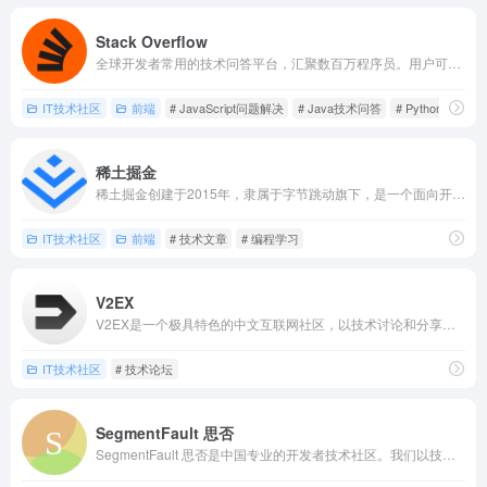
Stack Overflow
全球开发者常用的技术问答平台，汇聚数百万程序员。用户可提问解决编程难题，也能分享经验解答他人疑问
IT技术社区
前端
# JavaScript问题解决
# Java技术问答
# Python编程帮
稀土掘金
稀土掘金创建于2015年，隶属于字节跳动旗下，是一个面向开发者和技术从业者的专业内容社区，聚合前端、后端、移动开发、人工智能、云计算、区块链等多个技术领域的优质内容，支持原创文章发布、项目展示和社区互动。
IT技术社区
前端
# 技术文章
# 编程学习
V2EX
V2EX是一个极具特色的中文互联网社区，以技术讨论和分享为核心，为不同兴趣爱好者提供友好且开放的沟通平台，涵盖编程、设计、产品、职场等多个话题，是国内最具活力的综合技术社区之一。
IT技术社区
# 技术论坛
SegmentFault 思否
SegmentFault 思否是中国专业的开发者技术社区。我们以技术问答、技术博客、技术课程、技术资讯为核心的产品形态，为开发者提供纯粹、高质的技术交流平台。