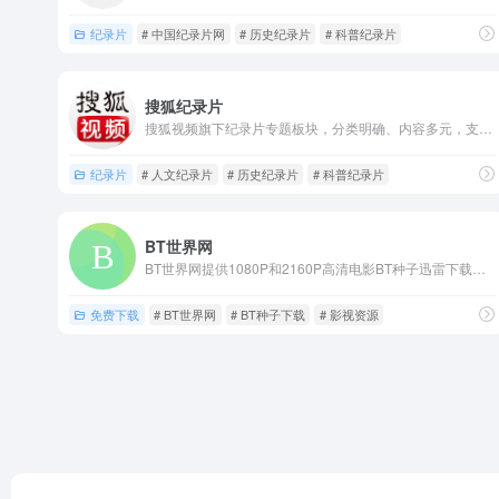
纪录片
# 中国纪录片网
# 历史纪录片
# 科普纪录片
搜狐纪录片
搜狐视频旗下纪录片专题板块，分类明确、内容多元，支持高清播放与追更提醒，汇聚国内外优质纪录片，满足用户知识获取与休闲观看需求。
纪录片
# 人文纪录片
# 历史纪录片
# 科普纪录片
BT世界网
BT世界网提供1080P和2160P高清电影BT种子迅雷下载、美剧BT种子迅雷下载，本站电影电视剧均支持手机网盘离线下载后在线观看，是您的迅雷下载磁力天堂。
免费下载
# BT世界网
# BT种子下载
# 影视资源