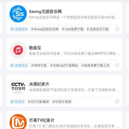
5song无损音乐网
5song无损音乐网是一个免费提供全网无损音乐及mp3歌曲免费下载网站,为广大音乐爱好者提供音乐资源分享平台。
在线音乐
# 5song无损音乐网
# mp3免费下载
# 无损音乐下载
歌曲宝
歌曲宝在线音乐搜索，可以在线免费下载全网MP3付费歌曲、流行音乐、经典老歌等。曲库完整，更新迅速，试听流畅，支持高品质|无损音质~
在线音乐
# MP3下载
# 在线mp3下载网站
# 歌曲免费下载工具
央视纪录片
央视网影像馆下设的纪录片专属专区，汇集了央视制作或播出的各类纪录片资源，支持用户在线浏览、筛选和观看纪录片内容
纪录片
# CCTV影像馆
# 纪录片资源
芒果TV纪录片
芒果 TV 专门整合纪录片资源的内容专区，主要收录芒果 TV 自制及外购的各类纪录片，为用户提供纪录片筛选、观看、收藏等服务，常见使用场景包括你在家中想通过纪录片了解自然奥秘、历史文化，或是通勤时用手机碎片化观看人文类短片等。