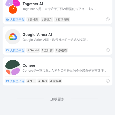
Together AI
Together AI是一家专注于开源AI模型的云平台，成立...
大模型平台
# 云推理
# 开源AI
# 模型微调
Google Vertex AI
Google Vertex AI是谷歌云推出的一站式AI模型...
大模型平台
# Gemini
# 云计算
# 多模态
Cohere
Cohere是一家加拿大AI初创公司推出的企业级自然语言处理...
大模型平台
# NLP
# RAG
# 企业AI
加载更多