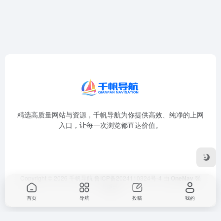
精选高质量网站与资源，千帆导航为你提供高效、纯净的上网
入口，让每一次浏览都直达价值。
Copyright © 2026
千帆导航
鲁ICP备2024110324号-4
由
OneNav
强
力驱动
首页
导航
投稿
我的