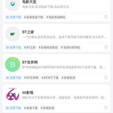
电影天堂
电影天堂:高清电影下载,高品质生活
免费下载
# 影视资源下载
# 电影资源网站
BT之家
一个以聚合各类资源信息、提供下载导航与查询服务为主的平台，常为有影视、软件、文档等资源查找需求的用户提供信息指引
免费下载
# BT之家
# 影视资源查找
# 资源分类导航
BT世界网
BT世界网提供1080P和2160P高清电影BT种子迅雷下载、美剧BT种子迅雷下载，本站电影电视剧均支持手机网盘离线下载后在线观看，是您的迅雷下载磁力天堂。
免费下载
# BT世界网
# BT种子下载
# 影视资源
66影视
网站专注于影视资源分享，涵盖电影、电视剧等多种类型，提供高清、超清等多样清晰度选择，支持迅雷下载，界面友好，能为用户带来优质观影体验。
免费下载
# 影视下载
# 影视资源