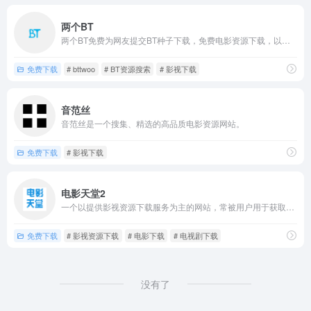
两个BT
两个BT免费为网友提交BT种子下载，免费电影资源下载，以及各种高清电影在线观看,最全的最新电视剧，最近上映热门电影下载。韩国电视剧、香港TVB电视剧、韩剧、日剧、美剧、动漫番剧。
免费下载
# bttwoo
# BT资源搜索
# 影视下载
音范丝
音范丝是一个搜集、精选的高品质电影资源网站。
免费下载
# 影视下载
电影天堂2
一个以提供影视资源下载服务为主的网站，常被用户用于获取电影...
免费下载
# 影视资源下载
# 电影下载
# 电视剧下载
没有了